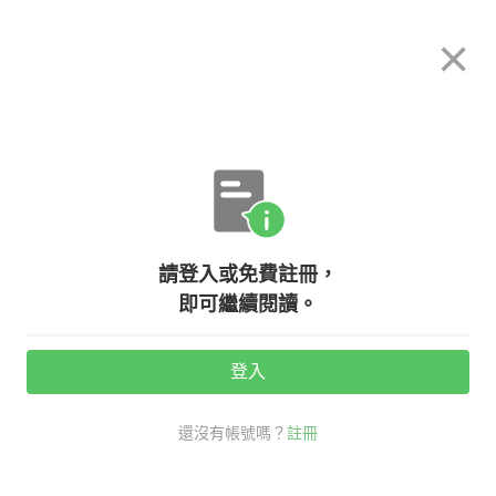
希平方
×
攻其不背
立即使用
App 開放下載中
購買課程
登入/註冊
日文專欄教學
【日本文化】日本民間宗教信仰，
請登入或免費註冊，
『神道、佛教』你知道多少？！
即可繼續閱讀。
活動期間：
7/31 ~ 8/28
登入
觀看次數：46014 •
2020-07-28
還沒有帳號嗎？
註冊
希平方學日文
日文
#日本文化
神社寺廟