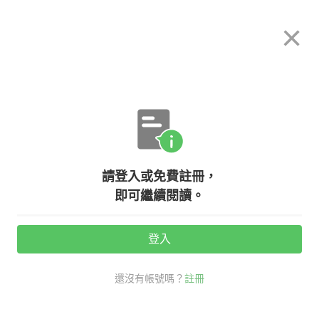
希平方
×
攻其不背
立即使用
App 開放下載中
購買課程
登入/註冊
日文專欄教學
【日本文化】別再亂拜了！帶你秒懂
請登入或免費註冊，
『神社、寺廟』的參拜方式！
即可繼續閱讀。
活動期間：
7/31 ~ 8/28
登入
觀看次數：18515 •
2020-07-29
還沒有帳號嗎？
註冊
希平方學日文
日文
神社寺廟
參拜方式