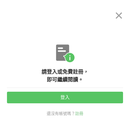
希平方
×
攻其不背
立即使用
App 開放下載中
購買課程
登入/註冊
日文專欄教學
【台日文化差別】『日本人在台灣-
請登入或免費註冊，
交通篇』(下)
即可繼續閱讀。
活動期間：
7/31 ~ 8/28
登入
觀看次數：8062 •
2020-09-10
還沒有帳號嗎？
註冊
交通
希平方學日文
日文
日本旅遊小知識