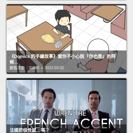
《Domics 的手繪故事》當你不小心說『你也是』的時
候…
觀看次數：31680 • 2022-03-02
法國腔很性感…嗎？