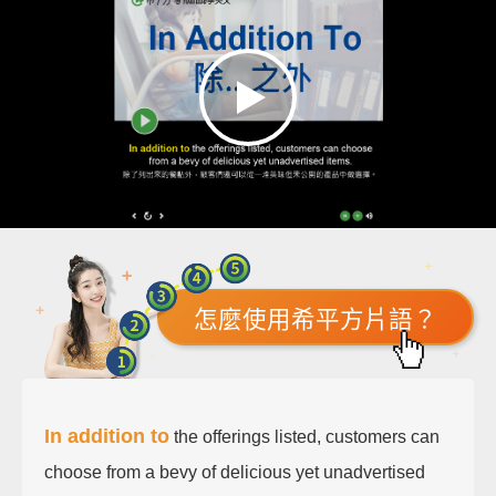
怎麼使用希平方片語？
In addition to
the offerings listed, customers can
choose from a bevy of delicious yet unadvertised