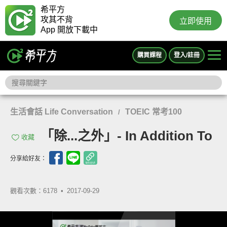
希平方
攻其不背
立即使用
App 開放下載中
購買課程
登入/註冊
生活會話 Life Conversation
TOEIC 常考100
/
「除...之外」- In Addition To
收藏
分享給好友：
觀看次數：6178 •
2017-09-29