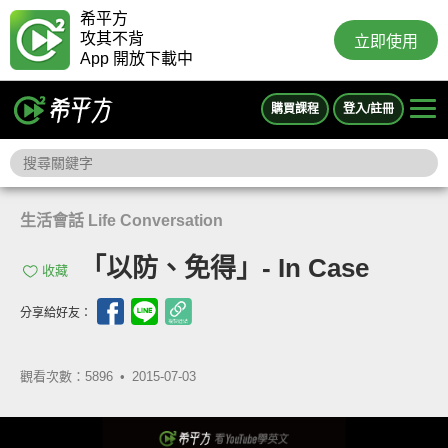
希平方
攻其不背
立即使用
App 開放下載中
購買課程
登入/註冊
生活會話 Life Conversation
「以防、免得」- In Case
收藏
分享給好友：
觀看次數：5896 •
2015-07-03