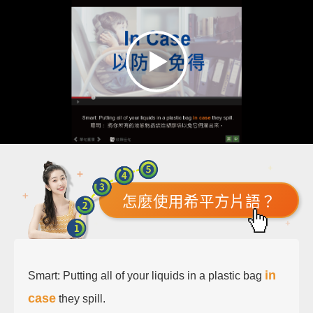
怎麼使用希平方片語？
in
Smart: Putting all of your liquids in a plastic bag
case
they spill.