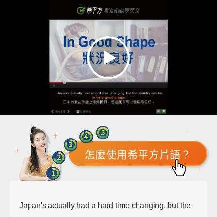
怎麼使用希平方片語？
Japan's actually had a hard time changing, but the