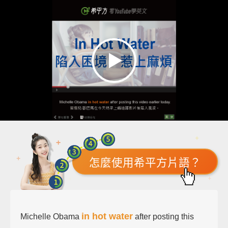
怎麼使用希平方片語？
in hot water
Michelle Obama
after posting this