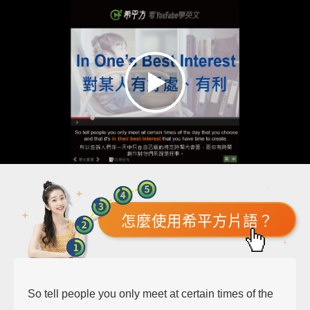
怎麼使用希平方片語？
So tell people you only meet at certain times of the