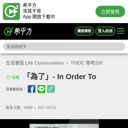
希平方
攻其不背
立即使用
App 開放下載中
購買課程
登入/註冊
生活會話 Life Conversation
TOEIC 常考100
/
「為了」- In Order To
收藏
分享給好友：
觀看次數：6469 •
2017-04-21