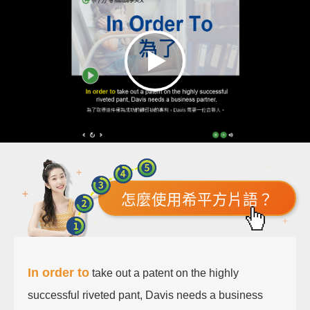
怎麼使用希平方片語？
In order to
take out a patent on the highly
successful riveted pant, Davis needs a business