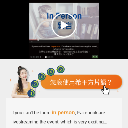
怎麼使用希平方片語？
in person
If you can't be there
, Facebook are
livestreaming the event, which is very exciting...