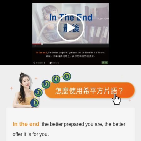
怎麼使用希平方片語？
In the end
, the better prepared you are, the better
offer it is for you.