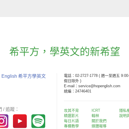
希平方
，
學英文的新希望
電話：02-2727-1778
( 週一至週五 9:00-
 English 希平方學英文
假日除外 )
E-mail：service@hopenglish.com
統編：24746401
 / 追蹤：
攻其不背
ICRT
隱私
精選影片
翰林
說明
每日片語
關於我們
專欄教學
媒體報導