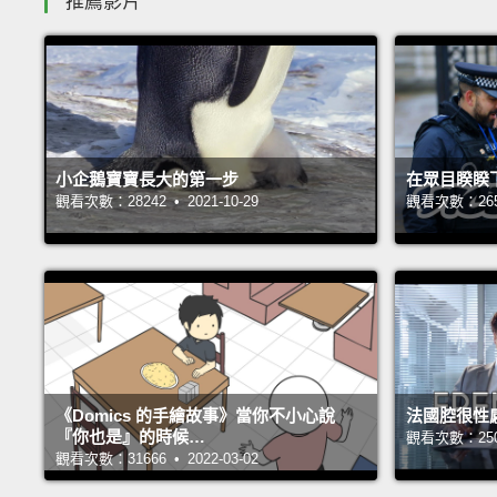
推薦影片
小企鵝寶寶長大的第一步
在眾目睽睽
觀看次數：28242 • 2021-10-29
觀看次數：26551
《Domics 的手繪故事》當你不小心說
法國腔很性
『你也是』的時候…
觀看次數：25068
觀看次數：31666 • 2022-03-02