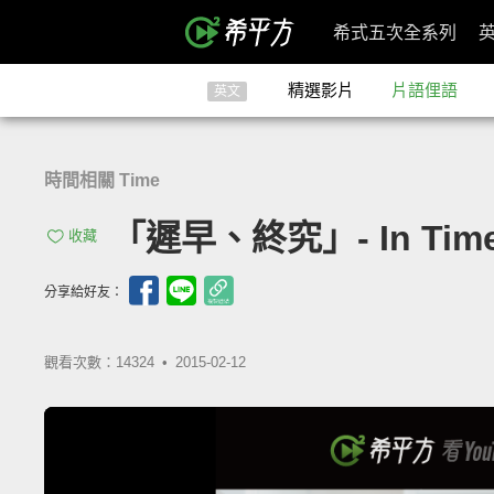
希式五次全系列
精選影片
片語俚語
英文
時間相關 Time
「遲早、終究」- In Tim
收藏
分享給好友：
觀看次數：14324 •
2015-02-12