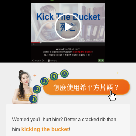
怎麼使用希平方片語？
Worried you'll hurt him? Better a cracked rib than
kicking the bucket
him
!