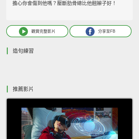
擔心你會傷到他嗎？壓斷肋骨總比他翹辮子好！
觀賞完整影片
分享至FB
造句練習
推薦影片