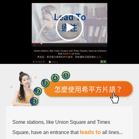
怎麼使用希平方片語？
Some stations, like Union Square and Times
leads to
Square, have an entrance that
all lines...