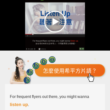
怎麼使用希平方片語？
For frequent flyers out there, you might wanna
listen up
.