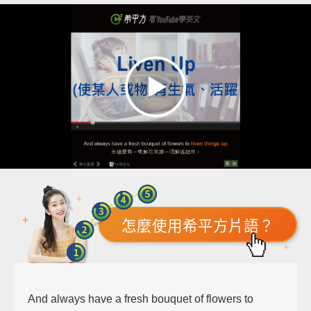
怎麼使用希平方片語？
And always have a fresh bouquet of flowers to