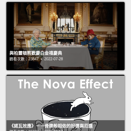
與柏靈頓熊歡慶白金禧慶典
觀看次數：23847 • 2022-07-28
《諾瓦效應》－－骨牌般相依的好運與厄運