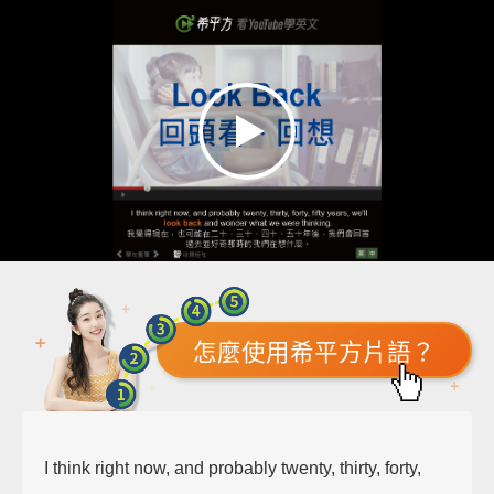
怎麼使用希平方片語？
I think right now, and probably twenty, thirty, forty,