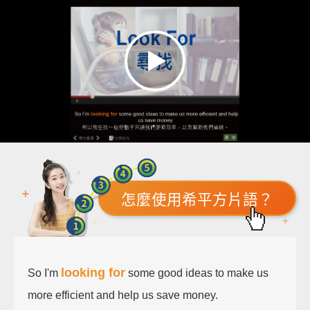
怎麼使用希平方片語？
looking for
So I'm
some good ideas to make us
more efficient and help us save money.