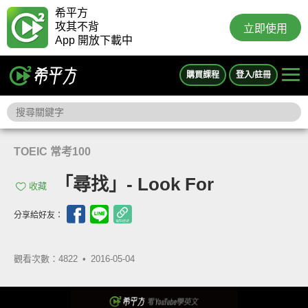
希平方
攻其不背
立即使用
App 開放下載中
購買課程
登入/註冊
TOEIC 常考100
「尋找」- Look For
收藏
分享給好友：
觀看次數：4822 •
2016-05-04