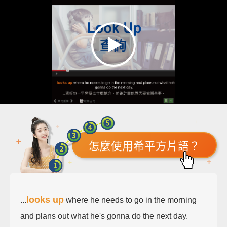
怎麼使用希平方片語？
looks up
...
where he needs to go in the morning
and plans out what he's gonna do the next day.