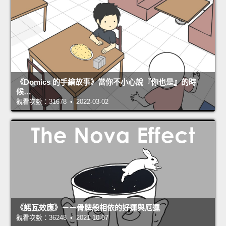
《Domics 的手繪故事》當你不小心說『你也是』的時
候…
觀看次數：31678 • 2022-03-02
《諾瓦效應》－－骨牌般相依的好運與厄運
觀看次數：36248 • 2021-10-07