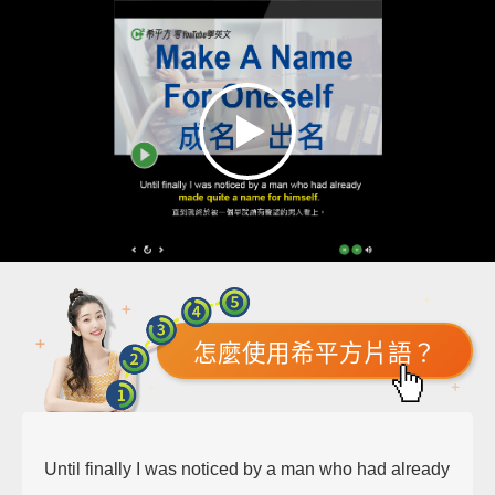
怎麼使用希平方片語？
Until finally I was noticed by a man who had already