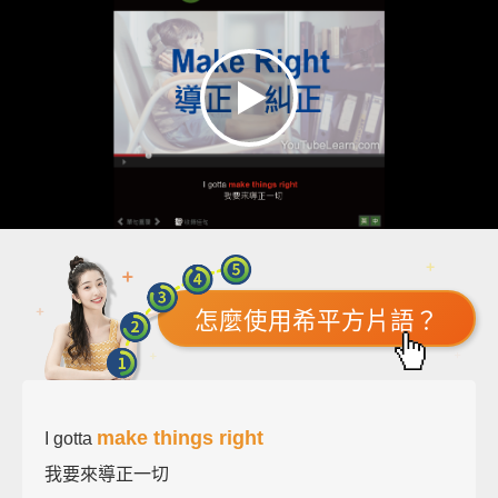
怎麼使用希平方片語？
make things right
I gotta
我要來導正一切