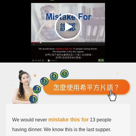
怎麼使用希平方片語？
mistake this for
We would never
13 people
having dinner. We know this is the last supper.