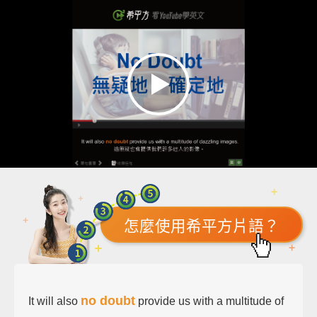
怎麼使用希平方片語？
no doubt
It will also
provide us with a multitude of