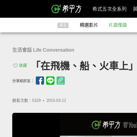
希式五次全系列
精選影片
片語俚語
英文
生活會話 Life Conversation
「在飛機、船、火車上」- O
收藏
分享給好友：
觀看次數：5329 •
2015-03-12