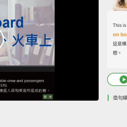
This i
on bo
這是棵
樹。
造句