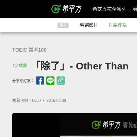
希式五次全系列
精選影片
片語俚語
英文
TOEIC 常考100
「除了」- Other Than
收藏
分享給好友：
觀看次數：6568 •
2016-09-09