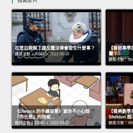
推薦影片
在眾目睽睽下違反蠢法律會發生什麼事？
【看時事學
蘭？
觀看次數：26541 • 2022-05-18
觀看次數：36414
《Domics 的手繪故事》當你不小心說
【看美劇學
『你也是』的時候…
Sheldo
觀看次數：31660 • 2022-03-02
觀看次數：45987