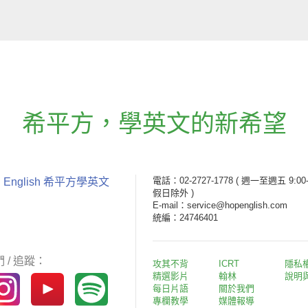
希平方
，
學英文的新希望
電話：02-2727-1778
( 週一至週五 9:00-
 English 希平方學英文
假日除外 )
E-mail：service@hopenglish.com
統編：24746401
 / 追蹤：
攻其不背
ICRT
隱私
精選影片
翰林
說明
每日片語
關於我們
專欄教學
媒體報導