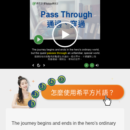
怎麼使用希平方片語？
The journey begins and ends in the hero's ordinary