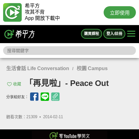
希平方
攻其不背
立即使用
App 開放下載中
購買課程
登入/註冊
生活會話 Life Conversation
校園 Campus
/
「再見啦」- Peace Out
收藏
分享給好友：
觀看次數：21309 •
2014-02-11