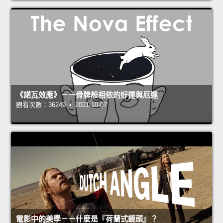
《諾瓦效應》－－骨牌般相依的好運與厄運
觀看次數：36249 • 2021-10-07
電影中的美學－－什麼是『荷蘭式鏡頭』？