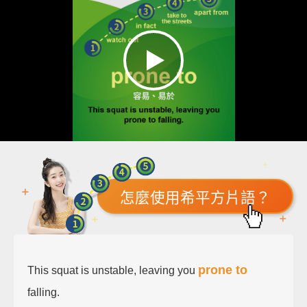
怎麼使用希平方片語？
prone to
This squat is unstable, leaving you
falling.