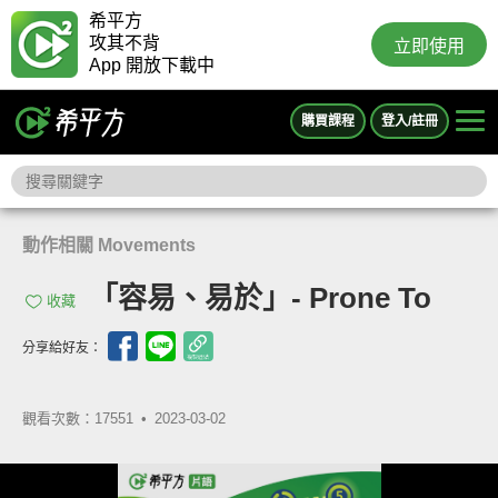
希平方
攻其不背
立即使用
App 開放下載中
購買課程
登入/註冊
動作相關 Movements
「容易、易於」- Prone To
收藏
分享給好友：
觀看次數：17551 •
2023-03-02