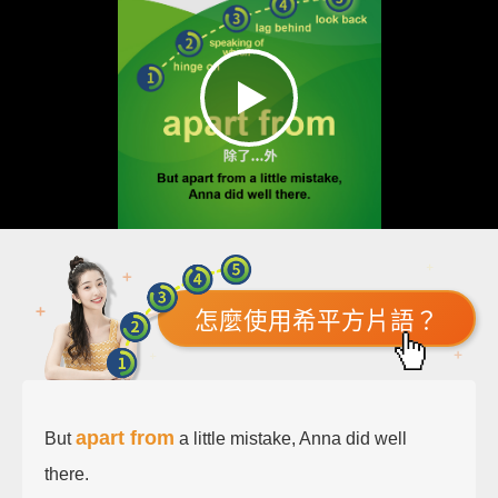
怎麼使用希平方片語？
apart from
But
a little mistake, Anna did well
there.