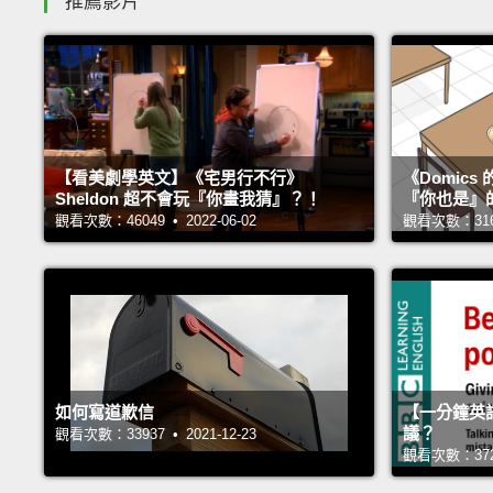
推薦影片
【看美劇學英文】《宅男行不行》
《Domic
Sheldon 超不會玩『你畫我猜』？！
『你也是』
觀看次數：46049 • 2022-06-02
觀看次數：31666
如何寫道歉信
【一分鐘英
議？
觀看次數：33937 • 2021-12-23
觀看次數：37264