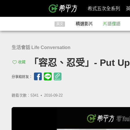
希式五次全系列
精選影片
片語俚語
英文
生活會話 Life Conversation
「容忍、忍受」- Put Up 
收藏
分享給好友：
觀看次數：5341 •
2016-09-22