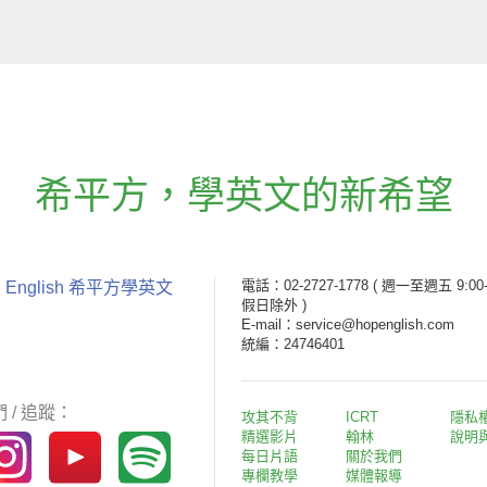
希平方
，
學英文的新希望
電話：02-2727-1778
( 週一至週五 9:00-
 English 希平方學英文
假日除外 )
E-mail：service@hopenglish.com
統編：24746401
 / 追蹤：
攻其不背
ICRT
隱私
精選影片
翰林
說明
每日片語
關於我們
專欄教學
媒體報導