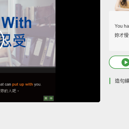
You ha
妳才慢
造句