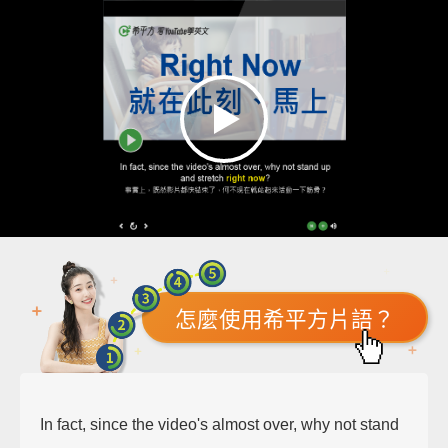
怎麼使用希平方片語？
In fact, since the video's almost over, why not stand