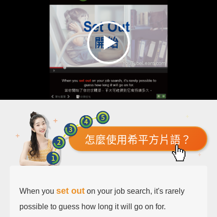
怎麼使用希平方片語？
set out
When you
on your job search, it's rarely
possible to guess how long it will go on for.