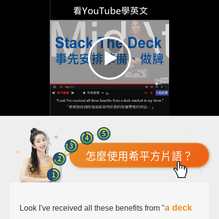
怎麼使用希平方片語？
a deck
Look I've received all these benefits from "