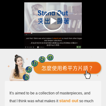
怎麼使用希平方片語？
It's aimed to be a collection of masterpieces, and
stand out
that I think was what makes it
so much