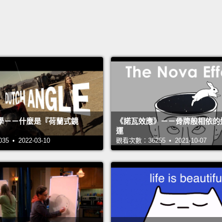
學－－什麼是『荷蘭式鏡
《諾瓦效應》－－骨牌般相依的
運
 • 2022-03-10
觀看次數：36255 • 2021-10-07