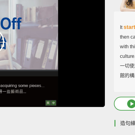
star
It
then c
with th
culture
一切使
館的構
造句