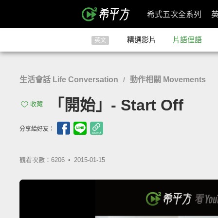
希式五次全系列
精選影片
片語俚語
英文
生活會話 Life Conversation
動作相關 Movements
/
「開始」- Start Off
收藏
分享給好友：
觀看次數：6206 •
2015-01-15