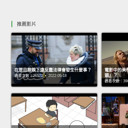
推薦影片
在眾目睽睽下違反蠢法律會發生什麼事？
電影中的美
頭』？
觀看次數：26571 • 2022-05-18
觀看次數：39035