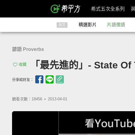
希式五次全系列
精選影片
片語俚語
英文
諺語 Proverbs
「最先進的」- State Of T
收藏
分享給好友：
觀看次數：18456 •
2013-04-01