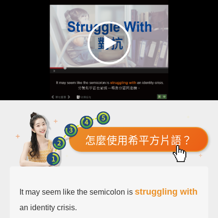
怎麼使用希平方片語？
struggling with
It may seem like the semicolon is
an identity crisis.