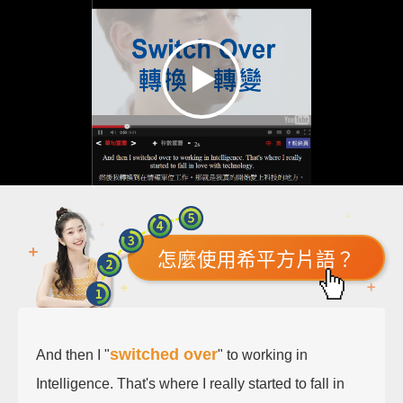
怎麼使用希平方片語？
switched over
And then I "
" to working in
Intelligence. That's where I really started to fall in