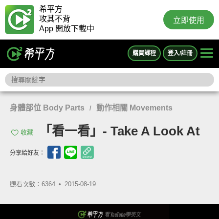
希平方
攻其不背
立即使用
App 開放下載中
購買課程
登入/註冊
身體部位 Body Parts
動作相關 Movements
/
「看一看」- Take A Look At
收藏
分享給好友：
觀看次數：6364 •
2015-08-19