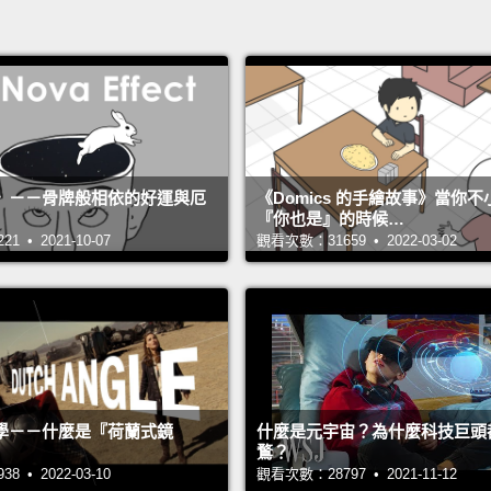
》－－骨牌般相依的好運與厄
《Domics 的手繪故事》當你
『你也是』的時候…
 • 2021-10-07
觀看次數：31659 • 2022-03-02
學－－什麼是『荷蘭式鏡
什麼是元宇宙？為什麼科技巨頭
鶩？
 • 2022-03-10
觀看次數：28797 • 2021-11-12