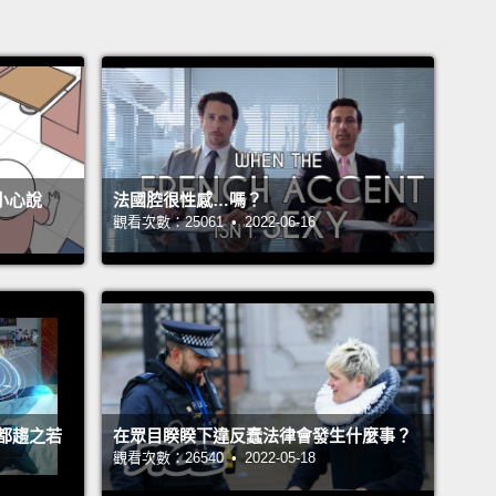
不小心說
法國腔很性感…嗎？
觀看次數：25061 • 2022-06-16
都趨之若
在眾目睽睽下違反蠢法律會發生什麼事？
觀看次數：26540 • 2022-05-18