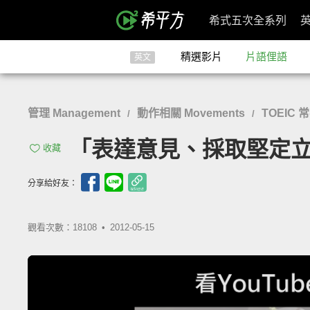
希式五次全系列
精選影片
片語俚語
英文
管理 Management
動作相關 Movements
TOEIC 
/
/
「表達意見、採取堅定立場」-
收藏
分享給好友：
觀看次數：18108 •
2012-05-15