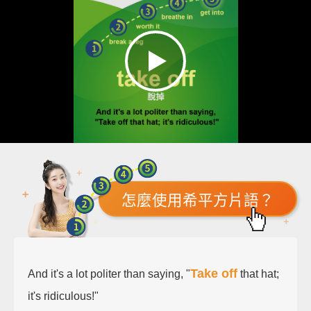
怎麼使用希平方片語？
Take off
And it's a lot politer than saying, "
that hat;
it's ridiculous!"