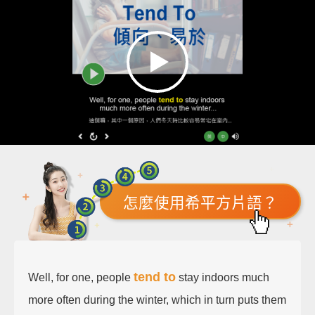
怎麼使用希平方片語？
tend to
Well, for one, people
stay indoors much
more often during the winter, which in turn puts them