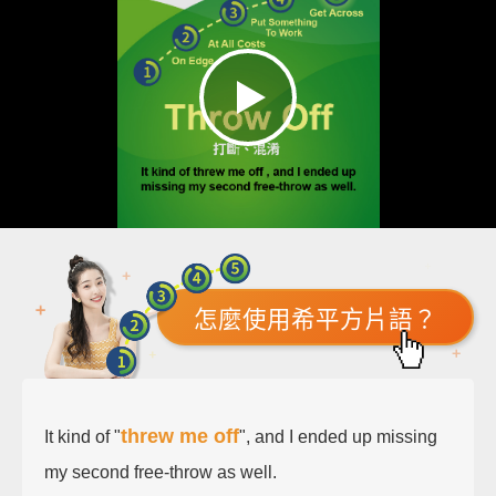
怎麼使用希平方片語？
threw me off
It kind of "
", and I ended up missing
my second free-throw as well.