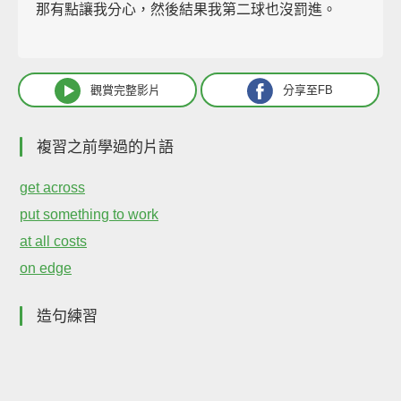
那有點讓我分心，然後結果我第二球也沒罰進。
觀賞完整影片
分享至FB
複習之前學過的片語
get across
put something to work
at all costs
on edge
造句練習