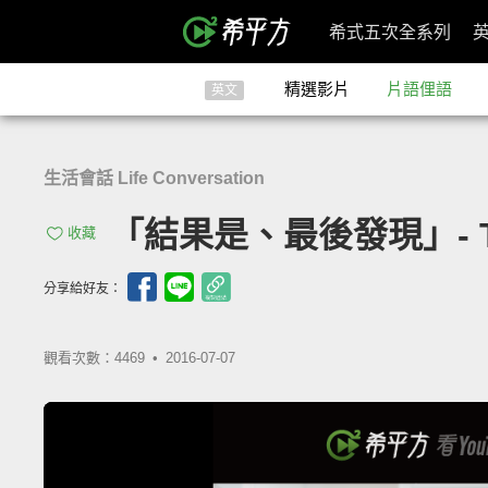
希式五次全系列
精選影片
片語俚語
英文
生活會話 Life Conversation
「結果是、最後發現」- Tu
收藏
分享給好友：
觀看次數：4469 •
2016-07-07