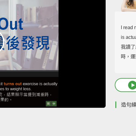
I read 
is actu
我讀了
時，運
造句