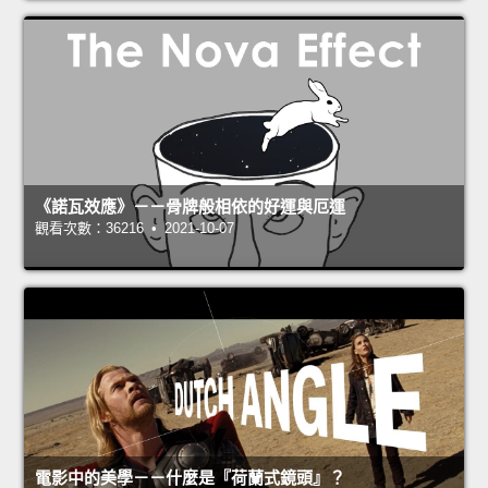
《諾瓦效應》－－骨牌般相依的好運與厄運
觀看次數：36216 • 2021-10-07
電影中的美學－－什麼是『荷蘭式鏡頭』？