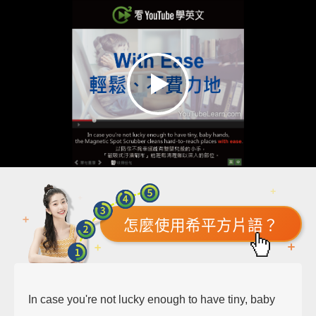
怎麼使用希平方片語？
In case you're not lucky enough to have tiny, baby