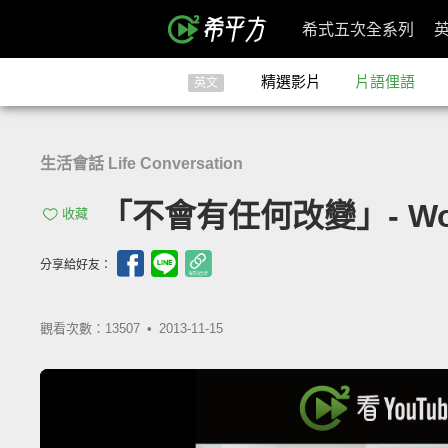
希式五次全系列
精選影片
片語俚語
英文
生活會話 Life Conversation
「不會有任何改變」- Wouldn
收藏
分享給好友：
觀看次數：13507 •
2013-11-15