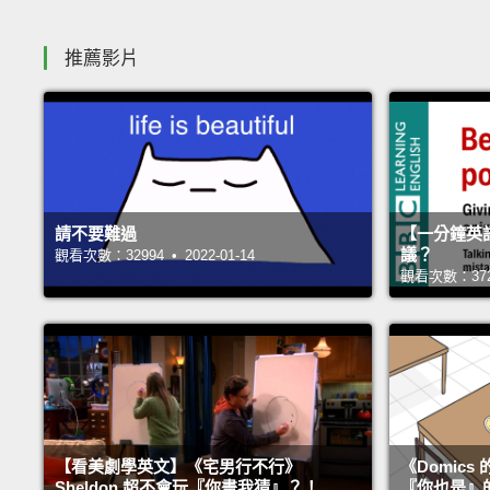
推薦影片
請不要難過
【一分鐘英
議？
觀看次數：32994 • 2022-01-14
觀看次數：37264
【看美劇學英文】《宅男行不行》
《Domic
Sheldon 超不會玩『你畫我猜』？！
『你也是』