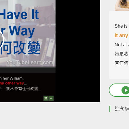
She is 
it an
Not at 
她是我
有任何
造句