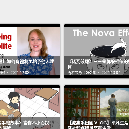
語】如何有禮貌地給予他人建
《諾瓦效應》－－骨牌般相依的
運
 • 2021-12-03
觀看次數：36240 • 2021-10-07
s 的手繪故事》當你不小心說
【療癒系田園 VLOG】平凡生
的時候…
談社群媒體與簡單生活