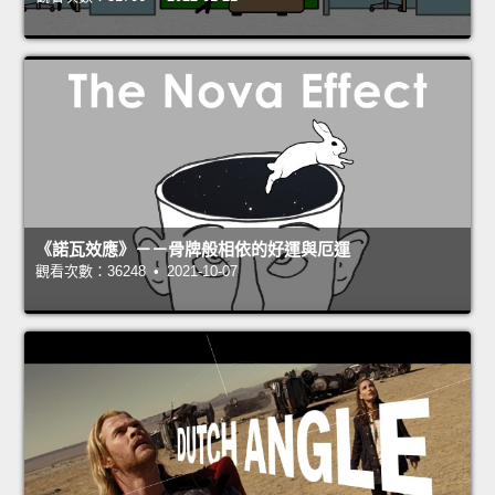
《諾瓦效應》－－骨牌般相依的好運與厄運
觀看次數：36248 • 2021-10-07