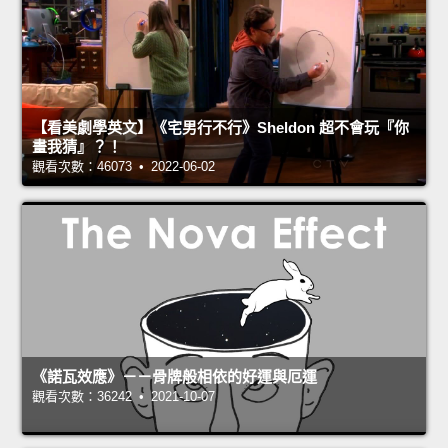
【看美劇學英文】《宅男行不行》Sheldon 超不會玩『你
畫我猜』？！
觀看次數：46073 • 2022-06-02
《諾瓦效應》－－骨牌般相依的好運與厄運
觀看次數：36242 • 2021-10-07