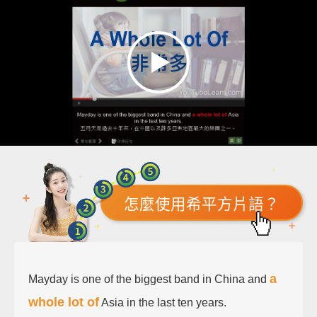
怎麼使用希平方片語？
a
Mayday is one of the biggest band in China and
whole lot of
Asia in the last ten years.